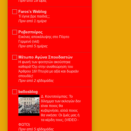
Πριν από 18 ώρες
Faros's Weblog
Τί έγινε βρε παιδιά;;;
Πριν από 1 ημέρα
Ροβεσπιέρος
Εικόνες αποκάλυψης στο Πόρτο
Γερμενό (vid)
Πριν από 5 ημέρες
Μέτωπο Αγώνα Σπουδαστών
Η φωνή των φοιτητών ακούστηκε
καθαρά! Όχι στην αναθεώρηση του
Άρθρου 16! Πτυχία με αξία και δωρεάν
σπουδές!
Πριν από 2 εβδομάδες
bellosblog
Δ. Κουτσούμπας: Το
δίλημμα των εκλογών δεν
είναι ποιος θα
κυβερνήσει, αλλά ποιος
θα νικήσει: Οι ζωές μας ή
τα κέρδη τους; (VIDEO -
ΦΩΤΟ)
Πριν από 5 εβδομάδες