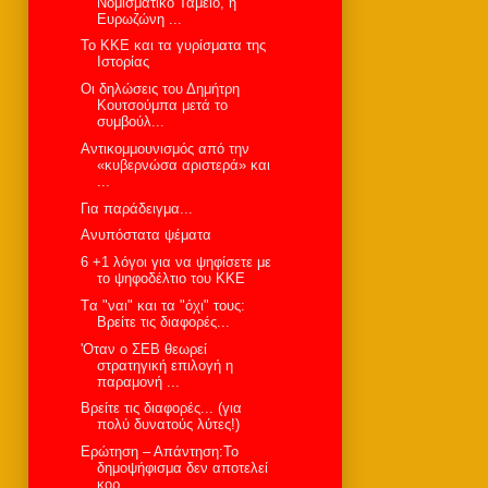
Νομισματικό Ταμείο, η
Ευρωζώνη ...
Το ΚΚΕ και τα γυρίσματα της
Ιστορίας
Οι δηλώσεις του Δημήτρη
Κουτσούμπα μετά το
συμβούλ...
Αντικομμουνισμός από την
«κυβερνώσα αριστερά» και
...
Για παράδειγμα...
Ανυπόστατα ψέματα
6 +1 λόγοι για να ψηφίσετε με
το ψηφοδέλτιο του ΚΚΕ
Tα "ναι" και τα "όχι" τους:
Βρείτε τις διαφορές...
'Οταν ο ΣΕΒ θεωρεί
στρατηγική επιλογή η
παραμονή ...
Bρείτε τις διαφορές... (για
πολύ δυνατούς λύτες!)
Ερώτηση – Απάντηση:Το
δημοψήφισμα δεν αποτελεί
κορ...