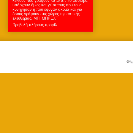
κείνους που γράφουν κάτω απ’ το φασισµό,
υπάρχουν όµως και γι’ αυτούς που τους
κυνήγησαν ή που έφυγαν ακόµα και για
όσους γράφουν στις χώρες της αστικής
ελευθερίας. MΠ. ΜΠΡΕΧΤ
Προβολή πλήρους προφίλ
Θέμ