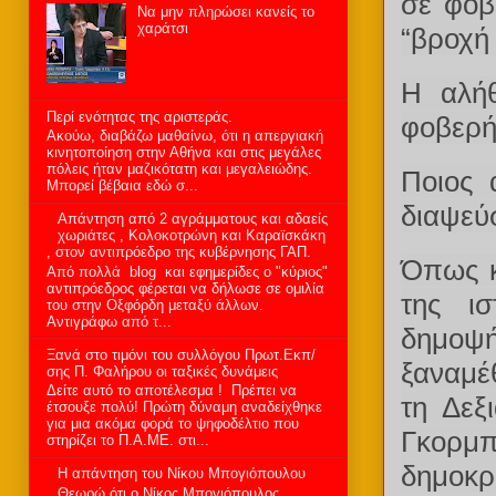
σε φοβ
Να μην πληρώσει κανείς το
χαράτσι
“βροχή 
Η αλήθ
Περί ενότητας της αριστεράς.
φοβερή 
Aκούω, διαβάζω μαθαίνω, ότι η απεργιακή
κινητοποίηση στην Αθήνα και στις μεγάλες
πόλεις ήταν μαζικότατη και μεγαλειώδης.
Ποιος 
Μπορεί βέβαια εδώ σ...
διαψεύ
Aπάντηση από 2 αγράμματους και αδαείς
χωριάτες , Κολοκοτρώνη και Καραϊσκάκη
, στον αντιπρόεδρο της κυβέρνησης ΓΑΠ.
Όπως κ
Από πολλά blog και εφημερίδες ο "κύριος"
αντιπρόεδρος φέρεται να δήλωσε σε ομιλία
της ι
του στην Οξφόρδη μεταξύ άλλων.
Αντιγράφω από τ...
δημοψ
Ξανά στο τιμόνι του συλλόγου Πρωτ.Εκπ/
ξαναμέ
σης Π. Φαλήρου οι ταξικές δυνάμεις
Δείτε αυτό το αποτέλεσμα ! Πρέπει να
τη Δεξ
έτσουξε πολύ! Πρώτη δύναμη αναδείχθηκε
για μια ακόμα φορά το ψηφοδέλτιο που
Γκορμ
στηρίζει το Π.Α.ΜΕ. στι...
δημοκρα
H απάντηση του Νίκου Μπογιόπουλου
Θεωρώ ότι ο Νίκος Μπογιόπουλος