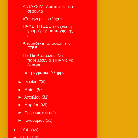
AΝΤΑΡΣΥΑ: Αυταπάτες με τη
σέσουλα
«Το μήνυμα του "όχι"»...
ΠΑΜΕ: Η ΓΣΕΕ ενισχύει τη
γραμμή της υποταγής της
ε...
Απαράδεκτη απόφαση της
ΓΣΕΕ
Πρ. Παυλόπουλος: Να
παρέμβουν οι ΗΠΑ για να
διασφα...
Το πραγματικό δίλημμα
►
Ιουνίου
(50)
►
Μαΐου
(57)
►
Απριλίου
(31)
►
Μαρτίου
(46)
►
Φεβρουαρίου
(54)
►
Ιανουαρίου
(53)
►
2014
(745)
►
2013
(814)