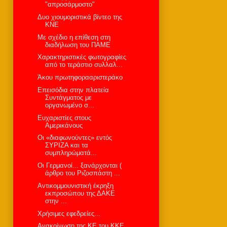
"απροσάρμοστο"
Δυο χιουμοριστικά βίντεο της
ΚΝΕ
Με σχέδιο η επίθεση στη
διαδήλωση του ΠΑΜΕ
Χαρακτηριστικές φωτογραφίες
από το τεράστιο συλλαλ...
Άκου πρωτηφορααριστεράκο
Επεισόδια στην πλατεία
Συντάγματος με
οργανωμένο σ...
Ευχαριστίες στους
Αμερικάνους
Οι «διαφωνούντες» εντός
ΣΥΡΙΖΑ και τα
συμπληρώματά...
Οι Γερμανοί... ξανάρχονται (
άρθρο του Ριζοσπάστη ...
Αντικομμουνιστική έκρηξη
εκπροσώπου της ΔΑΚΕ
στην ...
Χρήσιμες εφεδρείες...
Ανακοίνωση της ΚΕ του ΚΚΕ