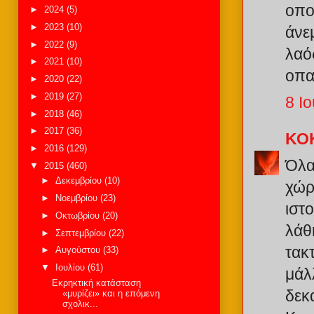
οπο
►
2024
(5)
►
2023
(10)
άνε
►
2022
(9)
λαός
►
2021
(10)
οπα
►
2020
(22)
►
2019
(27)
8 Ιο
►
2018
(46)
►
2017
(36)
ΚΟ
►
2016
(129)
Όλα
▼
2015
(460)
►
Δεκεμβρίου
(10)
χώρ
►
Νοεμβρίου
(23)
ιστο
►
Οκτωβρίου
(20)
λάθ
►
Σεπτεμβρίου
(22)
τακ
►
Αυγούστου
(33)
▼
Ιουλίου
(61)
μάλ
Εκρηκτική κατάσταση
δεκ
«μυρίζει» και η επόμενη
σχολικ...