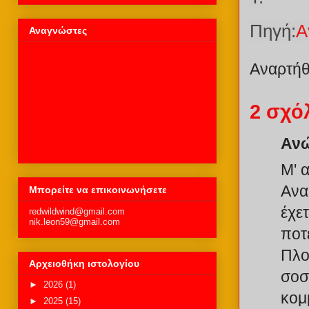
Πηγή:
Α
Αναγνώστες
Αναρτή
2 σχό
Ανώ
Μ' 
Ανα
Μπορείτε να επικοινωνήσετε
έχε
redwildwind@gmail.com
nik.leon59@gmail.com
ποτ
Πλο
Αρχειοθήκη ιστολογίου
σοσι
►
2026
(1)
κομ
►
2025
(15)