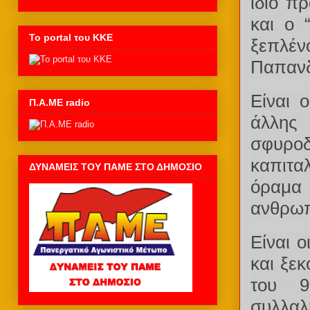
ίδιο π
και ο 
Το portal του ΚΚΕ
ξεπλέν
Παπανδ
Είναι 
Π.Α.ΜΕ radio
άλλης
σφυρο
καπιτα
ΔΥΝΑΜΕΙΣ ΤΟΥ ΠΑΜΕ ΣΤΟ ΔΗΜΟΣΙΟ
όραμα 
ανθρωπ
Είναι 
και ξεκ
του 9
συλλαλ