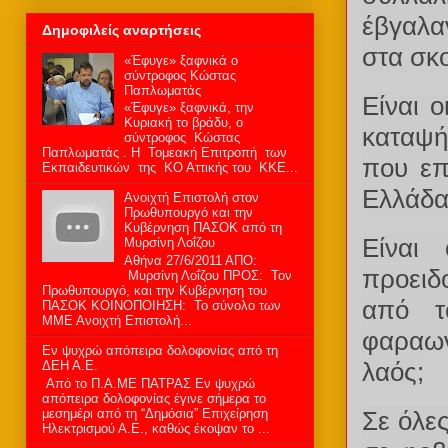
έβγαλα
Δημοφιλείς αναρτήσεις
στα σκο
«Έφυγε» ξαφνικά ο
σύντροφος Κώστας
Παπλωματάς
Είναι 
«Έφυγε» ξαφνικά, την
Κυριακή το βράδυ, ο
καταψή
σύντροφος Κώστας
Παπλωματάς . Η Τομεακή Επιτροπή των
που επ
Εκπαιδευτικών της ΚΟ Αττικής του ΚΚΕ...
Ελλάδα
Ανοιχτή Επιστολή στον
Πρωθυπουργό και την
Κυβέρνηση ΠΑΣΟΚ από τη
Είναι
Μυρσίνη Λοΐζου
Αθήνα 27/6/2011 ΑΠΟ:
προειδο
Μυρσίνη Λοΐζου ΠΡΟΣ: Τον
Πρωθυπουργό, και την Κυβέρνηση του
από τ
ΠΑΣΟΚ ΚΟΙΝΟΠΟΙΗΣΗ: Το σύνολο των
ΜΜΕ Ανοιχτή Επιστολή...
φαραων
Εν ψυχρώ απόπειρα δολοφονίας από τη
λαός;
ΔΕΗ Α.Ε.
Από το Π.Α.ΜΕ ΠΑΤΡΑΣ Εν ψυχρώ
απόπειρα δολοφονίας έγινε σήμερα το
μεσημέρι από τη “Δημόσια” Επιχείρηση
Σε όλες
Ηλεκτρισμού Α.Ε., καθώς έκοψαν το ...