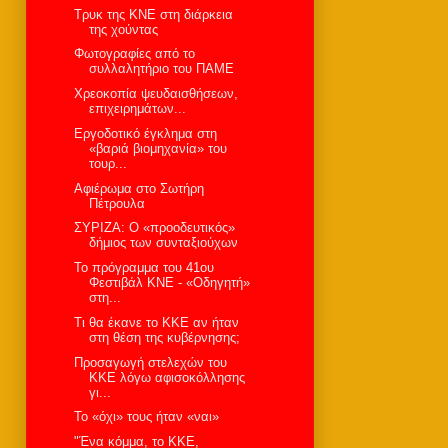
Tρυκ της ΚΝΕ στη διάρκεια
της χούντας
Φωτογραφίες από το
συλλαλητήριο του ΠΑΜΕ
Χρεοκοπία ψευδαισθήσεων,
επιχειρημάτων...
Εργοδοτικό έγκλημα στη
«βαριά βιομηχανία» του
τουρ...
Αφιέρωμα στο Σωτήρη
Πέτρουλα
ΣΥΡΙΖΑ: Ο «προοδευτικός»
δήμιος των συνταξιούχων
To πρόγραμμα του 41ου
Φεστιβάλ ΚΝΕ - «Οδηγητή»
στη...
Τι θα έκανε το ΚΚΕ αν ήταν
στη θέση της κυβέρνησης;
Προσαγωγή στελεχών του
ΚΚΕ λόγω αφισοκόλλησης
γι...
Το «όχι» τους ήταν «ναι»
"Ένα κόμμα, το ΚΚΕ,