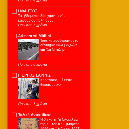
Πριν από 4 χρόνια
ΗΦΑΙΣΤΟΣ
Τα εβδομήντα δύο χρόνια ενός
καινούριου πολιτισμού
Πριν από 5 χρόνια
Aristera sti Mitilini
Τους κατευόδωσαν με το
σύνθημα: Βάλε βαζελίνη
και έλα Μυτιλήνη
Πριν από 6 χρόνια
ΓΙΩΡΓΟΣ ΣΑΡΡΗΣ
Κορωνοιός- Είμαστε
θωρακισμένοι;
Πριν από 6 χρόνια
Ταξική Αντεπίθεση
Η 6η και η 7η Ολομέλεια
της ΚΕ του ΚΚΕ (Μάρτης
1956 και Φλεβάρης 1957)