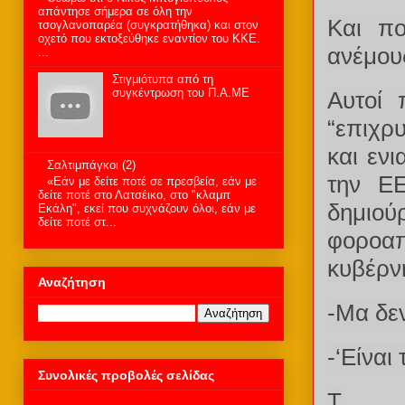
απάντησε σήμερα σε όλη την
Και πο
τσογλανοπαρέα (συγκρατήθηκα) και στον
οχετό που εκτοξεύθηκε εναντίον του ΚΚΕ.
ανέμους
...
Στιγμιότυπα από τη
συγκέντρωση του Π.Α.ΜΕ
Αυτοί 
“επιχρ
και εν
Σαλτιμπάγκοι (2)
την Ε
«Εάν με δείτε ποτέ σε πρεσβεία, εάν με
δείτε ποτέ στο Λατσέικο, στο "κλαμπ
δημιού
Εκάλη", εκεί που συχνάζουν όλοι, εάν με
δείτε ποτέ στ...
φοροα
κυβέρν
Αναζήτηση
-Μα δε
-‘Είναι
Συνολικές προβολές σελίδας
T.