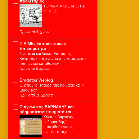
προλετάριος
ΤΟ ″ΧΑΡΤΑΚΙ″... ΑΠΟ ΤΙΣ
″ΠΗΓΕΣ″
Πριν από 8 χρόνια
Π.Α.ΜΕ. Εκπαιδευτικών -
Επικαιρότητα
Σωματεία και Λαϊκές Επιτροπές:
Κινητοποιήσεις ενάντια στις κατασχέσεις
σπιτιών και καταθέσεων
Πριν από 8 χρόνια
Erodotos Weblog
Ο Στάλιν, οι Τατάροι της Κριμαίας και η
Eurovision
Πριν από 10 χρόνια
Ο άγνωστος ΒΑΡΝΑΛΗΣ και
αδημοσίευτα ποιήματά του
Κώστας Βάρναλης:
«’’θυμοειδής’’,
αμπερδούκλωτος,
ανημέρευτος»