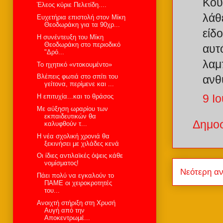
Κου
Έλεος κύριε Πελετίδη....
λάθ
Ευχετήρια επιστολή στον Μίκη
Θεοδωράκη για τα 90χρ...
είδο
Η συνέντευξη του Μίκη
Θεοδωράκη στο περιοδικό
αυτ
"Δρό...
λαμ
Το ηχητικό «ντοκουμέντο»
Βλέπεις φωτιά στο σπίτι του
ανθ
γείτονα, περίμενε και ...
9 Ιο
Η επιτυχία...και το θράσος
Με αύξηση ωραρίου των
εκπαιδευτικών θα
Δημοσ
καλυφθούν τ...
H νέα σχολική χρονιά θα
ξεκινήσει με χιλάδες κενά
Οι ίδιες αντιλαϊκές όψεις κάθε
νομίσματος!
Νεότερη α
Πάει πολύ να εγκαλούν το
ΠΑΜΕ οι χειροκροτητές
του...
Ανοιχτή στήριξη στη Χρυσή
Αυγή από την
Αποκεντρωμέ...