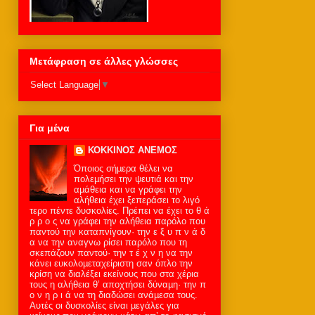
Μετάφραση σε άλλες γλώσσες
Select Language
▼
Για μένα
ΚΟΚΚΙΝΟΣ ΑΝΕΜΟΣ
Όποιος σήµερα θέλει να
πολεµήσει την ψευτιά και την
αµάθεια και να γράφει την
αλήθεια έχει ξεπεράσει το λιγό
τερο πέντε δυσκολίες. Πρέπει να έχει το θ ά
ρ ρ ο ς να γράφει την αλήθεια παρόλο που
παντού την καταπνίγουν· την ε ξ υ π ν ά δ
α να την αναγνω ρίσει παρόλο που τη
σκεπάζουν παντού· την τ έ χ ν η να την
κάνει ευκολοµεταχείριστη σαν όπλο την
κρίση να διαλέξει εκείνους που στα χέρια
τους η αλήθεια θ’ αποχτήσει δύναµη· την π
ο ν η ρ ι ά να τη διαδώσει ανάµεσα τους.
Αυτές οι δυσκολίες είναι µεγάλες για