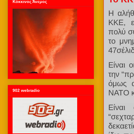
Κόκκινος Άνεμος
Η αλήθ
ΚΚΕ, ε
πολύ σ
το μνη
47σέλι
Eίναι 
την “π
όμως α
902 webradio
ΝΑΤΟ κ
Είναι
“σεχτα
δεκαετί