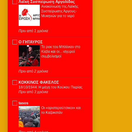
Λαϊκή Συσπείρωση Αργολίδας
Ανακοίνωση της Λαϊκής
Συσπείρωσης Άργους-
Μυκηνών για το νερό
Πριν από 1 χρόνια
Ο ΓΗΤΑΥΡΟΣ
Το ροκ του Μπλίνκεν στο
Κίεβο και οι... ισχυροί
συμβολισμοί
Πριν από 2 χρόνια
KOKKINOΣ ΦΑΚΕΛΟΣ
18/10/1944: Η μάχη του Κούκου Πιερίας
Πριν από 3 χρόνια
tasos
Οι «αριστερούτσικοι» και
το Καζακστάν