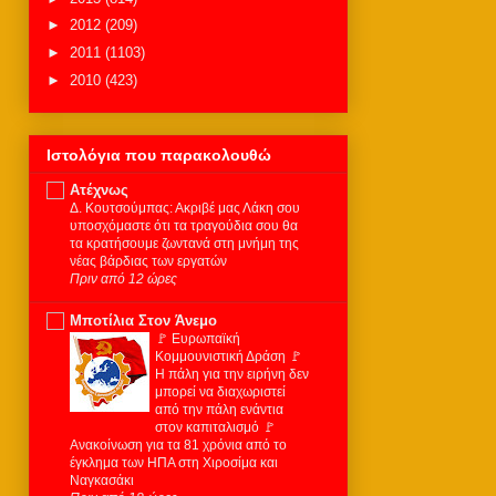
►
2012
(209)
►
2011
(1103)
►
2010
(423)
Ιστολόγια που παρακολουθώ
Ατέχνως
Δ. Κουτσούμπας: Ακριβέ μας Λάκη σου
υποσχόμαστε ότι τα τραγούδια σου θα
τα κρατήσουμε ζωντανά στη μνήμη της
νέας βάρδιας των εργατών
Πριν από 12 ώρες
Μποτίλια Στον Άνεμο
🚩 Ευρωπαϊκή
Κομμουνιστική Δράση 🚩
Η πάλη για την ειρήνη δεν
μπορεί να διαχωριστεί
από την πάλη ενάντια
στον καπιταλισμό 🚩
Ανακοίνωση για τα 81 χρόνια από το
έγκλημα των ΗΠΑ στη Χιροσίμα και
Ναγκασάκι