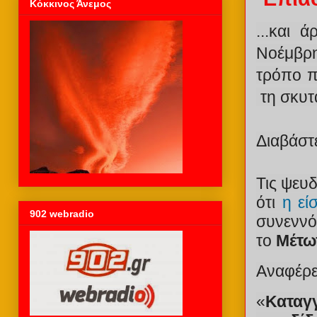
Κόκκινος Άνεμος
...και 
Νοέμβρη
τρόπο π
τη σκυτ
Διαβάστ
Τις ψευ
ότι
η εί
902 webradio
συνεννό
το
Μέτω
Αναφέρε
«
Καταγγ