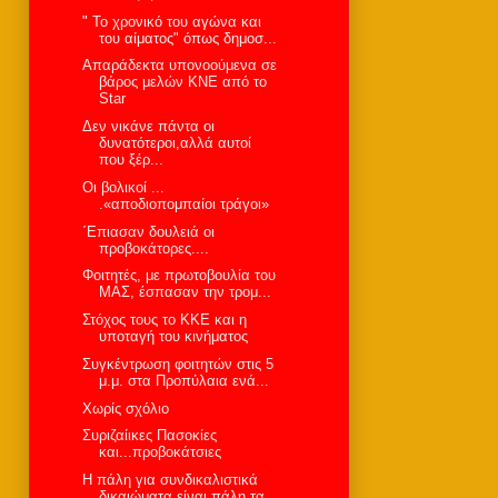
" Το χρονικό του αγώνα και
του αίματος" όπως δημοσ...
Απαράδεκτα υπονοούμενα σε
βάρος μελών ΚΝΕ από το
Star
Δεν νικάνε πάντα οι
δυνατότεροι,αλλά αυτοί
που ξέρ...
Οι βολικοί ...
.«αποδιοπομπαίοι τράγοι»
΄Eπιασαν δουλειά οι
προβοκάτορες....
Φοιτητές, με πρωτοβουλία του
ΜΑΣ, έσπασαν την τρομ...
Στόχος τους το ΚΚΕ και η
υποταγή του κινήματος
Συγκέντρωση φοιτητών στις 5
μ.μ. στα Προπύλαια ενά...
Χωρίς σχόλιο
Συριζαίικες Πασοκίες
και...προβοκάτσιες
Η πάλη για συνδικαλιστικά
δικαιώματα είναι πάλη τα...