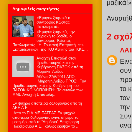
μαζικά!»
Δημοφιλείς αναρτήσεις
Αναρτή
«Έφυγε» ξαφνικά ο
σύντροφος Κώστας
Παπλωματάς
«Έφυγε» ξαφνικά, την
2 σχό
Κυριακή το βράδυ, ο
σύντροφος Κώστας
Παπλωματάς . Η Τομεακή Επιτροπή των
ΛΑΙ
Εκπαιδευτικών της ΚΟ Αττικής του ΚΚΕ...
Ανοιχτή Επιστολή στον
Ειν
Πρωθυπουργό και την
Κυβέρνηση ΠΑΣΟΚ από τη
συν
Μυρσίνη Λοΐζου
Αθήνα 27/6/2011 ΑΠΟ:
προ
Μυρσίνη Λοΐζου ΠΡΟΣ: Τον
Πρωθυπουργό, και την Κυβέρνηση του
το 
ΠΑΣΟΚ ΚΟΙΝΟΠΟΙΗΣΗ: Το σύνολο των
ΜΜΕ Ανοιχτή Επιστολή...
τον
Εν ψυχρώ απόπειρα δολοφονίας από τη
την
ΔΕΗ Α.Ε.
Από το Π.Α.ΜΕ ΠΑΤΡΑΣ Εν ψυχρώ
Συν
απόπειρα δολοφονίας έγινε σήμερα το
μεσημέρι από τη “Δημόσια” Επιχείρηση
ανα
Ηλεκτρισμού Α.Ε., καθώς έκοψαν το ...