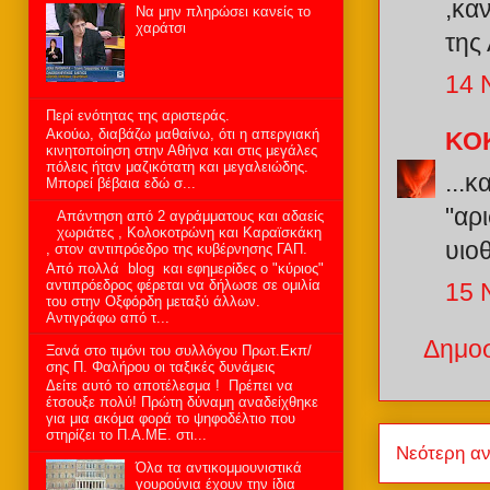
,κα
Να μην πληρώσει κανείς το
χαράτσι
της
14 
Περί ενότητας της αριστεράς.
Aκούω, διαβάζω μαθαίνω, ότι η απεργιακή
ΚΟ
κινητοποίηση στην Αθήνα και στις μεγάλες
πόλεις ήταν μαζικότατη και μεγαλειώδης.
...
Μπορεί βέβαια εδώ σ...
"αρι
Aπάντηση από 2 αγράμματους και αδαείς
χωριάτες , Κολοκοτρώνη και Καραϊσκάκη
υιο
, στον αντιπρόεδρο της κυβέρνησης ΓΑΠ.
Από πολλά blog και εφημερίδες ο "κύριος"
αντιπρόεδρος φέρεται να δήλωσε σε ομιλία
15 
του στην Οξφόρδη μεταξύ άλλων.
Αντιγράφω από τ...
Δημοσ
Ξανά στο τιμόνι του συλλόγου Πρωτ.Εκπ/
σης Π. Φαλήρου οι ταξικές δυνάμεις
Δείτε αυτό το αποτέλεσμα ! Πρέπει να
έτσουξε πολύ! Πρώτη δύναμη αναδείχθηκε
για μια ακόμα φορά το ψηφοδέλτιο που
στηρίζει το Π.Α.ΜΕ. στι...
Νεότερη α
Όλα τα αντικομμουνιστικά
γουρούνια έχουν την ίδια