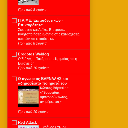
Πριν από 8 χρόνια
Π.Α.ΜΕ. Εκπαιδευτικών -
Επικαιρότητα
Σωματεία και Λαϊκές Επιτροπές:
Κινητοποιήσεις ενάντια στις κατασχέσεις
σπιτιών και καταθέσεων
Πριν από 8 χρόνια
Erodotos Weblog
Ο Στάλιν, οι Τατάροι της Κριμαίας και η
Eurovision
Πριν από 10 χρόνια
Ο άγνωστος ΒΑΡΝΑΛΗΣ και
αδημοσίευτα ποιήματά του
Κώστας Βάρναλης:
«’’θυμοειδής’’,
αμπερδούκλωτος,
ανημέρευτος»
Πριν από 10 χρόνια
Red Attack
1 χρόνος ΣΥΡΙΖΑ