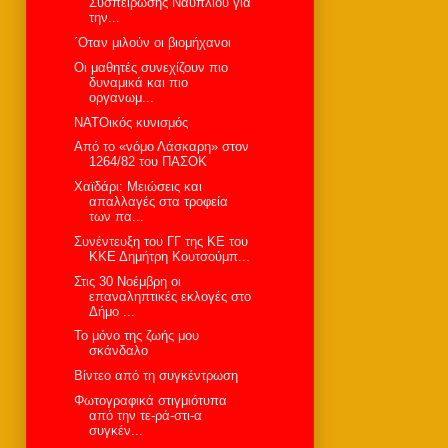
Συσπείρωσης Ναυπλίου για
την...
΄Οταν μιλούν οι βιομήχανοι
Οι μαθητές συνεχίζουν πιο
δυναμικά και πιο
οργανωμ...
ΝΑΤΟικός κυνισμός
Από το «νόμο Λάσκαρη» στον
1264/82 του ΠΑΣΟΚ
Χαϊδάρι: Μειώσεις και
απαλλαγές στα τροφεία
των πα...
Συνέντευξη του ΓΓ της ΚΕ του
ΚΚΕ Δημήτρη Κουτσούμπ...
Στις 30 Νοέμβρη οι
επαναληπτικές εκλογές στο
Δήμο ...
Το μόνο της ζωής μου
σκάνδαλο
Bίντεο από τη συγκέντρωση
Φωτογραφικά στιγμιότυπα
από την τε-ρά-στι-α
συγκέν...