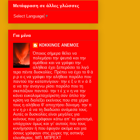
Μετάφραση σε άλλες γλώσσες
Select Language
▼
Για μένα
ΚΟΚΚΙΝΟΣ ΑΝΕΜΟΣ
Όποιος σήµερα θέλει να
πολεµήσει την ψευτιά και την
αµάθεια και να γράφει την
αλήθεια έχει ξεπεράσει το λιγό
τερο πέντε δυσκολίες. Πρέπει να έχει το θ ά
ρ ρ ο ς να γράφει την αλήθεια παρόλο που
παντού την καταπνίγουν· την ε ξ υ π ν ά δ
α να την αναγνω ρίσει παρόλο που τη
σκεπάζουν παντού· την τ έ χ ν η να την
κάνει ευκολοµεταχείριστη σαν όπλο την
κρίση να διαλέξει εκείνους που στα χέρια
τους η αλήθεια θ’ αποχτήσει δύναµη· την π
ο ν η ρ ι ά να τη διαδώσει ανάµεσα τους.
Αυτές οι δυσκολίες είναι µεγάλες για
κείνους που γράφουν κάτω απ’ το φασισµό,
υπάρχουν όµως και γι’ αυτούς που τους
κυνήγησαν ή που έφυγαν ακόµα και για
όσους γράφουν στις χώρες της αστικής
ελευθερίας. MΠ. ΜΠΡΕΧΤ