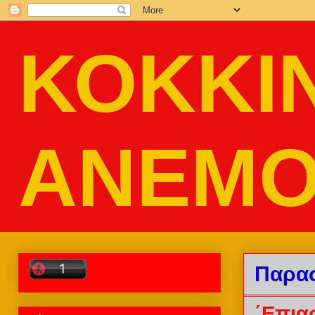
ΚΟΚΚΙ
ΑΝΕΜΟ
Παρασ
΄Eπια