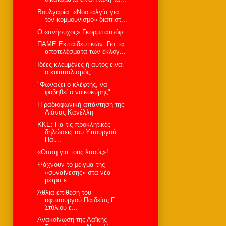
Βουλγαρία: «Νοσταλγία για
τον κομμουνισμό» διαπιστ...
Ο «ανήσυχος» Γκορμπατσόφ
ΠΑΜΕ Εκπαιδευτικών: Για τα
αποτελέσματα των εκλογ...
Ιδέες κλεμμένες ή αυτός είναι
ο καπιταλισμός;
"Φωνάζει ο κλέφτης, να
φοβηθεί ο νοικοκύρης"
H ραδιοφωνική απάντηση της
Λιάνας Κανέλλη
KKE: Για τις προκλητικές
δηλώσεις του Υπουργού
Παι...
«Οαση για τους λαούς»!
Ψάχνουν το μείγμα της
«συναίνεσης» στα νέα
μέτρα ε...
Άθλια επίθεση του
υφυπουργού Παιδείας Γ.
Στύλιου ε...
Ανακοίνωση της Λαϊκής