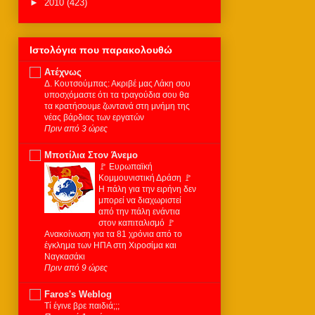
►
2010
(423)
Ιστολόγια που παρακολουθώ
Ατέχνως
Δ. Κουτσούμπας: Ακριβέ μας Λάκη σου
υποσχόμαστε ότι τα τραγούδια σου θα
τα κρατήσουμε ζωντανά στη μνήμη της
νέας βάρδιας των εργατών
Πριν από 3 ώρες
Μποτίλια Στον Άνεμο
🚩 Ευρωπαϊκή
Κομμουνιστική Δράση 🚩
Η πάλη για την ειρήνη δεν
μπορεί να διαχωριστεί
από την πάλη ενάντια
στον καπιταλισμό 🚩
Ανακοίνωση για τα 81 χρόνια από το
έγκλημα των ΗΠΑ στη Χιροσίμα και
Ναγκασάκι
Πριν από 9 ώρες
Faros's Weblog
Τί έγινε βρε παιδιά;;;