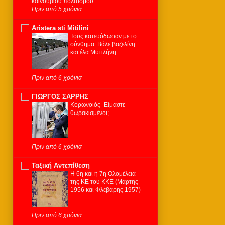
καινούριου πολιτισμού
Πριν από 5 χρόνια
Aristera sti Mitilini
Τους κατευόδωσαν με το
σύνθημα: Βάλε βαζελίνη
και έλα Μυτιλήνη
Πριν από 6 χρόνια
ΓΙΩΡΓΟΣ ΣΑΡΡΗΣ
Κορωνοιός- Είμαστε
θωρακισμένοι;
Πριν από 6 χρόνια
Ταξική Αντεπίθεση
Η 6η και η 7η Ολομέλεια
της ΚΕ του ΚΚΕ (Μάρτης
1956 και Φλεβάρης 1957)
Πριν από 6 χρόνια