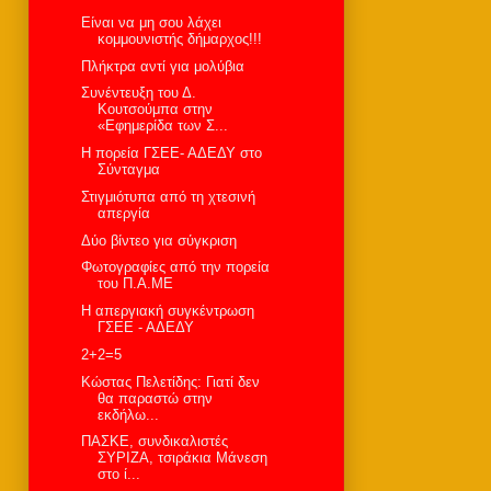
Είναι να μη σου λάχει
κομμουνιστής δήμαρχος!!!
Πλήκτρα αντί για μολύβια
Συνέντευξη του Δ.
Κουτσούμπα στην
«Εφημερίδα των Σ...
Η πορεία ΓΣΕΕ- ΑΔΕΔΥ στο
Σύνταγμα
Στιγμιότυπα από τη χτεσινή
απεργία
Δύο βίντεο για σύγκριση
Φωτογραφίες από την πορεία
του Π.Α.ΜΕ
Η απεργιακή συγκέντρωση
ΓΣΕΕ - ΑΔΕΔΥ
2+2=5
Κώστας Πελετίδης: Γιατί δεν
θα παραστώ στην
εκδήλω...
ΠΑΣΚΕ, συνδικαλιστές
ΣΥΡΙΖΑ, τσιράκια Μάνεση
στο ί...