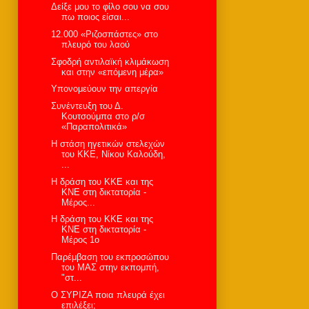
Δείξε μου το φίλο σου να σου
πω ποιος είσαι...
12.000 «Ριζοσπάστες» στο
πλευρό του λαού
Σφοδρή αντιλαϊκή κλιμάκωση
και στην «επόμενη μέρα»
Υπονομεύουν την απεργία
Συνέντευξη του Δ.
Κουτσούμπα στο ρ/σ
«Παραπολιτικά»
Η στάση ηγετικών στελεχών
του ΚΚΕ, Νίκου Καλούδη,
...
Η δράση του ΚΚΕ και της
ΚΝΕ στη δικτατορία -
Mέρος...
Η δράση του ΚΚΕ και της
ΚΝΕ στη δικτατορία -
Mέρος 1ο
Παρέμβαση του εκπροσώπου
του ΜΑΣ στην εκπομπή,
"στ...
Ο ΣΥΡΙΖΑ ποια πλευρά έχει
επιλέξει;