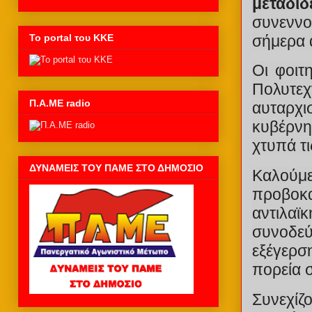
μεταδίδ
συνενν
σήμερα 
Το portal του ΚΚΕ
Οι φοιτ
Πολυτεχ
Π.Α.ΜΕ radio
αυταρχι
κυβέρνη
χτυπά τι
ΔΥΝΑΜΕΙΣ ΤΟΥ ΠΑΜΕ ΣΤΟ ΔΗΜΟΣΙΟ
Καλούμε
προβοκα
αντιλαϊ
συνοδεύ
εξέγερση
πορεία 
Συνεχίζ